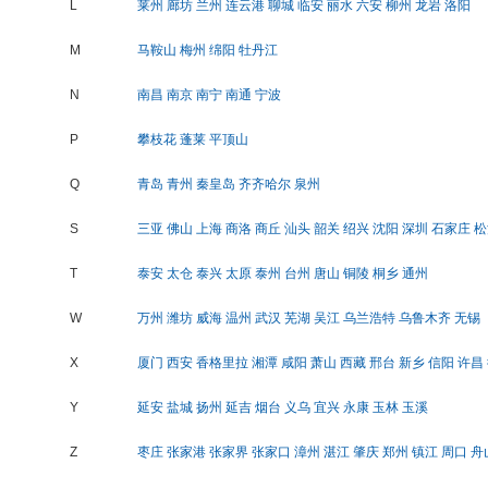
L
莱州
廊坊
兰州
连云港
聊城
临安
丽水
六安
柳州
龙岩
洛阳
M
马鞍山
梅州
绵阳
牡丹江
N
南昌
南京
南宁
南通
宁波
P
攀枝花
蓬莱
平顶山
Q
青岛
青州
秦皇岛
齐齐哈尔
泉州
S
三亚
佛山
上海
商洛
商丘
汕头
韶关
绍兴
沈阳
深圳
石家庄
松
T
泰安
太仓
泰兴
太原
泰州
台州
唐山
铜陵
桐乡
通州
W
万州
潍坊
威海
温州
武汉
芜湖
吴江
乌兰浩特
乌鲁木齐
无锡
X
厦门
西安
香格里拉
湘潭
咸阳
萧山
西藏
邢台
新乡
信阳
许昌
Y
延安
盐城
扬州
延吉
烟台
义乌
宜兴
永康
玉林
玉溪
Z
枣庄
张家港
张家界
张家口
漳州
湛江
肇庆
郑州
镇江
周口
舟