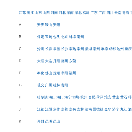
江苏
浙江
山东
山西
河南
河北
湖南
湖北
福建
广东
广西
四川
云南
青海
A
安庆
鞍山
安阳
B
保定
宝鸡
包头
北京
蚌埠
亳州
C
沧州
长春
常德
长沙
常熟
常州
巢湖
潮州
承德
成都
池州
重庆
D
大理
大连
丹阳
德州
东莞
F
奉化
佛山
抚顺
阜阳
福州
G
巩义
广州
桂林
贵阳
H
哈尔滨
海口
海门
海宁
邯郸
杭州
合肥
菏泽
淮安
黄山
黄石
呼
J
江都
江阴
焦作
嘉善
嘉兴
吉林
济南
景德镇
金华
济宁
九江
酒
K
开封
昆明
昆山